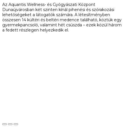
Az Aquantis Wellness- és Gyógyászati Központ
Dunaújvárosban két szinten kínál pihenési és szórakozási
lehetőségeket a látogatók számára. A létesítményben
összesen 14 kültéri és beltéri medence található, köztük egy
gyermekpancsoló, valamint hét csúszda – ezek közül három
a fedett részlegen helyezkedik el.
További programok
Beszédes József híd -
Dunaföldvár
A Dunaföldváron található Beszédes József híd a 6-os és az
52-es főutat, a Dunántúlt és az Alföldet köti össze egymással.
A híd 1928 és 1930 között épült Kossalka János tervei alapján.
A hidat eredetileg csak közúti forgalomra tervezték, azonban
1940-től 2000-ig vasúti forgalom számára is nyitott volt. A II.
Világháborúban a hidat a német csapatok felrobbantották,
újjápítése Faber Gusztáv nevéhez fűződik. A felújított híd
közel 500 méter hosszú és 13,2 méter széles.
További programok