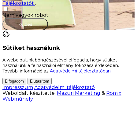
Tájékoztatót
.
Nem vagyok robot
Küldés
Sütiket használunk
A weboldalunk böngészésével elfogadja, hogy sütiket
használunk a felhasználói élmény fokozása érdekében.
További információ az
Adatvédelmi tájékoztatóban
.
Elfogadom
Elutasítom
Impresszum
Adatvédelmi tájékoztató
Weboldalt készítette:
Mazuri Marketing
&
Romix
Webműhely