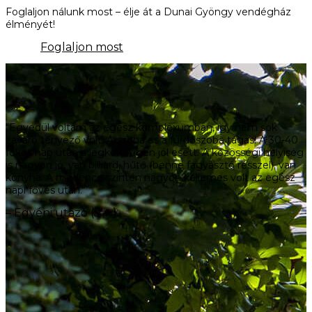
Foglaljon nálunk most – élje át a Dunai Gyöngy vendégház
élményét!
Foglaljon most
"Egyedül voltam az egész komplexumban, így nem sok
zavaró tényező volt. A szoba és a fürdőszoba tágas! A 30-40
fokos nap után a légkondi igen jól esett. A közösségi helyiség
is nagyon jó, van billiárd, hűtő (benne fagyasztó résszel), van
konyha. A medence szintén nagyon kellemes volt az egész
napi fővés után."
– Egyéni utazó (5 ★)