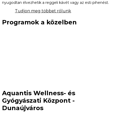
nyugodtan élvezhetik a reggeli kávét vagy az esti pihenést.
Tudjon meg többet rólunk
Programok a közelben
Kikötői élmény Kisapostagon
A Duna jobb partján, Dunaújváros szomszédságában található
modern kikötő 86 hajóhellyel várja a látogatókat. A
biztonságos öbölben 5–12 méteres hajók hosszú távú tárolása
is lehetséges, miközben a vendégek kulináris és kulturális
élményekkel gazdagodhatnak. A kikötő felfedezése és a
környék nyugodt vízi világa különleges szabadidős
programlehetőséget kínál a közelben.
További programok
Aquantis Wellness- és
Gyógyászati Központ -
Dunaújváros