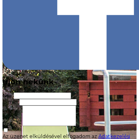
Írjon nekünk
Név
E-mail
Üzenet
Az üzenet elküldésével elfogadom az
Adatkezelési