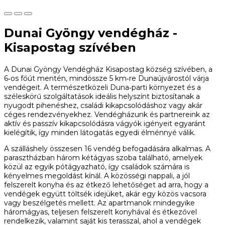
Dunai Gyöngy vendégház -
Kisapostag szívében
A Dunai Gyöngy Vendégház Kisapostag község szívében, a
6‑os főút mentén, mindössze 5 km‑re Dunaújvárostól várja
vendégeit. A természetközeli Duna‑parti környezet és a
széleskörű szolgáltatások ideális helyszínt biztosítanak a
nyugodt pihenéshez, családi kikapcsolódáshoz vagy akár
céges rendezvényekhez. Vendégházunk és partnereink az
aktív és passzív kikapcsolódásra vágyók igényeit egyaránt
kielégítik, így minden látogatás egyedi élménnyé válik.
A szálláshely összesen 16 vendég befogadására alkalmas. A
parasztházban három kétágyas szoba található, amelyek
közül az egyik pótágyazható, így családok számára is
kényelmes megoldást kínál. A közösségi nappali, a jól
felszerelt konyha és az étkező lehetőséget ad arra, hogy a
vendégek együtt töltsék idejüket, akár egy közös vacsora
vagy beszélgetés mellett. Az apartmanok mindegyike
háromágyas, teljesen felszerelt konyhával és étkezővel
rendelkezik, valamint saját kis terasszal, ahol a vendégek