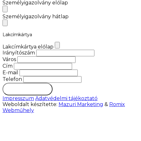
Személyigazolvány előlap
Személyigazolvány hátlap
Lakcímkártya
Lakcímkártya előlap
Irányítószám
Város
Cím
E-mail
Telefon
Foglalás
Impresszum
Adatvédelmi tájékoztató
Weboldalt készítette:
Mazuri Marketing
&
Romix
Webműhely