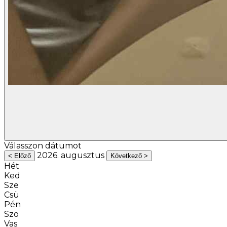
Válasszon dátumot
2026. augusztus
< Előző
Következő >
Hét
Ked
Sze
Csü
Pén
Szo
Vas