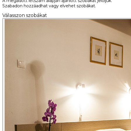
A megadott létszám alapján ajánlott szobákat jelöljük.
Szabadon hozzáadhat vagy elvehet szobákat.
Válasszon szobákat