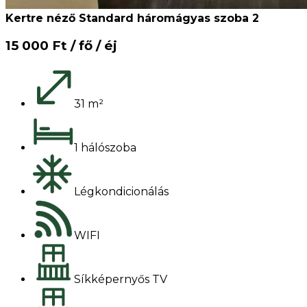
Kertre néző Standard háromágyas szoba 2
15 000 Ft / fő / éj
31 m²
1 hálószoba
Légkondicionálás
WIFI
Síkképernyős TV