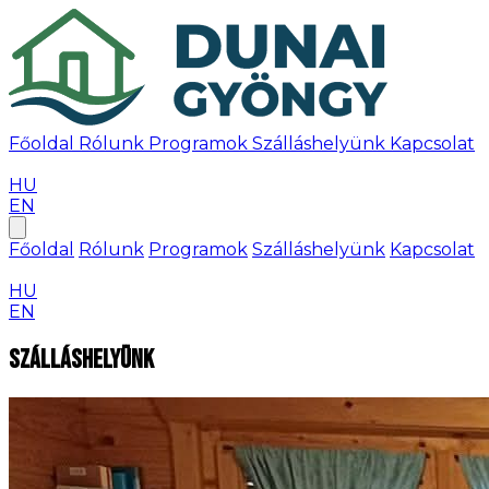
Főoldal
Rólunk
Programok
Szálláshelyünk
Kapcsolat
Időpontfoglalás
HU
EN
Főoldal
Rólunk
Programok
Szálláshelyünk
Kapcsolat
Időpontfoglalás
HU
EN
Szálláshelyünk