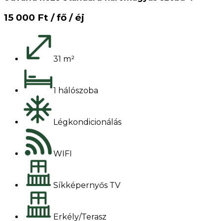
15 000 Ft / fő / éj
31 m²
1 hálószoba
Légkondicionálás
WIFI
Síkképernyős TV
Erkély/Terasz