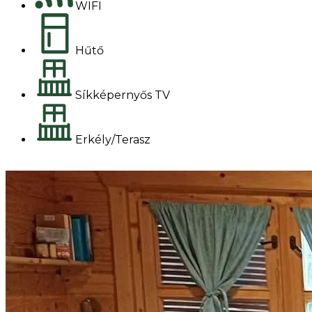
WIFI
Hűtő
Síkképernyős TV
Erkély/Terasz
Foglalok