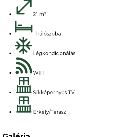
21 m²
1 hálószoba
Légkondicionálás
WIFI
Síkképernyős TV
Erkély/Terasz
Foglalok
Galéria