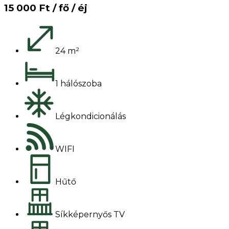
15 000 Ft / fő / éj
24 m²
1 hálószoba
Légkondicionálás
WIFI
Hűtő
Síkképernyős TV