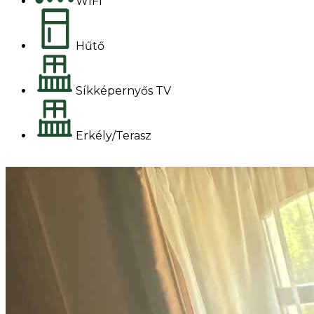
WIFI
Hűtő
Síkképernyős TV
Erkély/Terasz
Foglalok