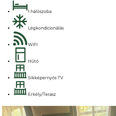
1 hálószoba
Légkondicionálás
WIFI
Hűtő
Síkképernyős TV
Erkély/Terasz
Foglalok