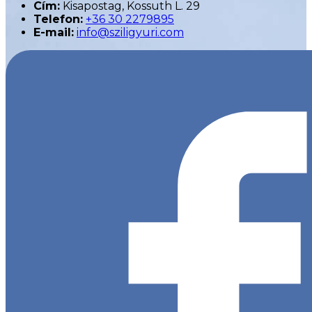
Cím:
Kisapostag, Kossuth L. 29
Telefon:
+36 30 2279895
E-mail:
info@sziligyuri.com