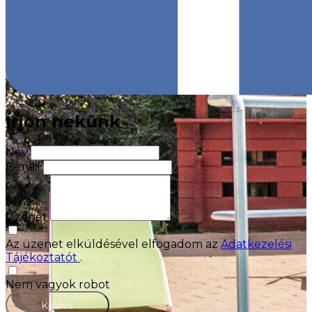
Írjon nekünk
Név
E-mail
Üzenet
Az üzenet elküldésével elfogadom az
Adatkezelési
Tájékoztatót
.
Nem vagyok robot
Küldés