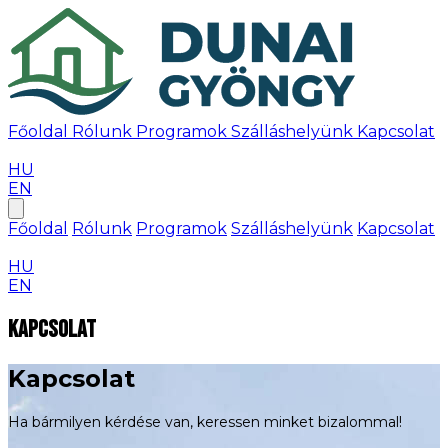
Főoldal
Rólunk
Programok
Szálláshelyünk
Kapcsolat
Időpontfoglalás
HU
EN
Főoldal
Rólunk
Programok
Szálláshelyünk
Kapcsolat
Időpontfoglalás
HU
EN
Kapcsolat
Kapcsolat
Ha bármilyen kérdése van, keressen minket bizalommal!