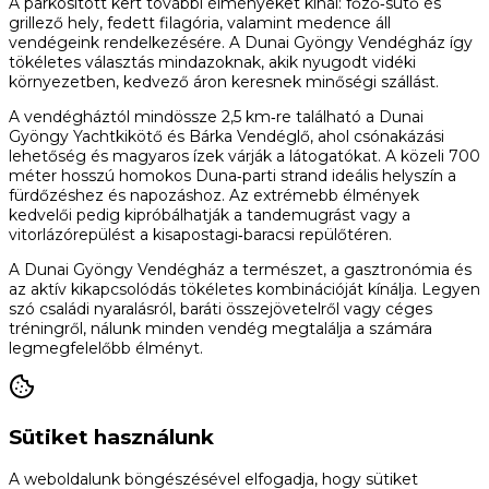
A parkosított kert további élményeket kínál: főző‑sütő és
grillező hely, fedett filagória, valamint medence áll
vendégeink rendelkezésére. A Dunai Gyöngy Vendégház így
tökéletes választás mindazoknak, akik nyugodt vidéki
környezetben, kedvező áron keresnek minőségi szállást.
A vendégháztól mindössze 2,5 km‑re található a Dunai
Gyöngy Yachtkikötő és Bárka Vendéglő, ahol csónakázási
lehetőség és magyaros ízek várják a látogatókat. A közeli 700
méter hosszú homokos Duna‑parti strand ideális helyszín a
fürdőzéshez és napozáshoz. Az extrémebb élmények
kedvelői pedig kipróbálhatják a tandemugrást vagy a
vitorlázórepülést a kisapostagi‑baracsi repülőtéren.
A Dunai Gyöngy Vendégház a természet, a gasztronómia és
az aktív kikapcsolódás tökéletes kombinációját kínálja. Legyen
szó családi nyaralásról, baráti összejövetelről vagy céges
tréningről, nálunk minden vendég megtalálja a számára
legmegfelelőbb élményt.
Sütiket használunk
A weboldalunk böngészésével elfogadja, hogy sütiket