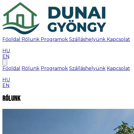
Főoldal
Rólunk
Programok
Szálláshelyünk
Kapcsolat
Időpontfoglalás
HU
EN
Főoldal
Rólunk
Programok
Szálláshelyünk
Kapcsolat
Időpontfoglalás
HU
EN
Rólunk